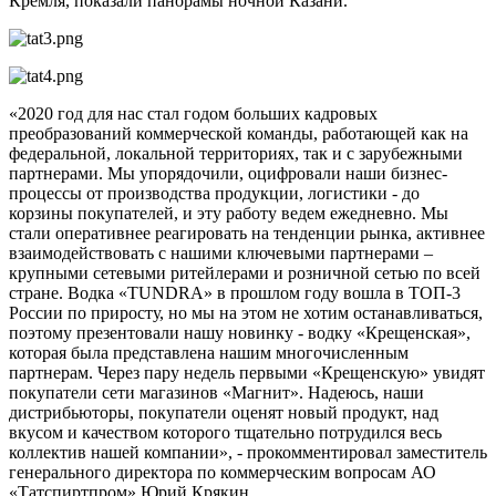
Кремля, показали панорамы ночной Казани.
«2020 год для нас стал годом больших кадровых
преобразований коммерческой команды, работающей как на
федеральной, локальной территориях, так и с зарубежными
партнерами. Мы упорядочили, оцифровали наши бизнес-
процессы от производства продукции, логистики - до
корзины покупателей, и эту работу ведем ежедневно. Мы
стали оперативнее реагировать на тенденции рынка, активнее
взаимодействовать с нашими ключевыми партнерами –
крупными сетевыми ритейлерами и розничной сетью по всей
стране. Водка «TUNDRA» в прошлом году вошла в ТОП-3
России по приросту, но мы на этом не хотим останавливаться,
поэтому презентовали нашу новинку - водку «Крещенская»,
которая была представлена нашим многочисленным
партнерам. Через пару недель первыми «Крещенскую» увидят
покупатели сети магазинов «Магнит». Надеюсь, наши
дистрибьюторы, покупатели оценят новый продукт, над
вкусом и качеством которого тщательно потрудился весь
коллектив нашей компании», - прокомментировал заместитель
генерального директора по коммерческим вопросам АО
«Татспиртпром» Юрий Крякин.