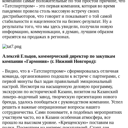
компании самые положительные по той простой причине, что
«Татспиртпром» - это первая компания, которая во время
пандемии провела столь массовую встречу своих
дистрибьюторов, что говорит и показывает о той самой
стабильности и нацеленности на бизнес-результат. Ну а
результаты того, что мы здесь увидели, получили новую
информацию, коммуникации, я думаю, лучшим образом
отразятся на продажах в регионах.
Алексей Ельцов, коммерческий директор по закупкам
компании «Гармония» (г. Нижний Новгород):
- Видно, что в «Татспиртпроме» сформировалась отличная
команда, организованно подошли к встрече с партнерами, с
первой минуты был задан правильный эмоциональный
настрой. Несмотря на насыщенную деловую программу,
экскурсии по исторической Казани, визитом на Казанский
ликеро–водочный завод, творческую презентацию нового
бренда, удалось пообщаться с руководством компании. Успел
решить и важные операционные вопросы нашего
сотрудничества. Сами понимаете, в подобных мероприятиях
участвуем часто, но в Казани особенная атмосфера, все
прошло на высоком уровне. «Крещенскую» поставим на
полки. Посмотрим на интерес покупателей. Старт дан.