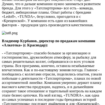
Думаю, что и дальше компании нужно заниматься развитием
бренда. Для этого у «Татспиртпрома» все есть - команда,
бюджет, амбициозные планы. Опыт работы с брендами
«Ledoff», «TUNDA», безусловно, пригодится и с
«Крещенской». У компании есть один из важнейших
факторов - продукция здесь производится качественная.
Владимир Курбанов, директор по продажам компании
«Алкотека» (г. Краснодар):
- «Татспиртпрому» спасибо большое за организацию и
гостеприимство, дружелюбную атмосферу, за рыбалку для
самых решительных коллег, собравшихся со всех уголков
страны. Вся программа, конечно, оставила незабываемые
впечатления. Как и по-настоящему зимняя погода. Главное -
пообщались с коллегами отрасли, поделились опытом, узнали
побольше о деятельности «Татспиртпрома», планах по новой
ассортиментной линейке. Компания уверенно держит планку
высокого качества продукции, надеюсь, и в дальнейшим
сохранит такое отношение и тщательный контроль на каждом
этапе бизнес-цепочки. На мой взгляд, «TUNDRA», как одна
из самых успешных в последние годы брендовых историй
«Татспиртпрома» послужит драйвером и для «Крещенской».