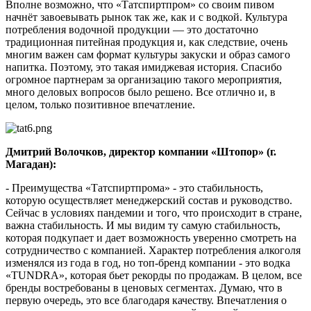
Вполне возможно, что «Татспиртпром» со своим пивом
начнёт завоевывать рынок так же, как и с водкой. Культура
потребления водочной продукции — это достаточно
традиционная питейная продукция и, как следствие, очень
многим важен сам формат культуры закуски и образ самого
напитка. Поэтому, это такая имиджевая история. Спасибо
огромное партнерам за организацию такого мероприятия,
много деловых вопросов было решено. Все отлично и, в
целом, только позитивное впечатление.
Дмитрий Волочков, директор компании «Штопор» (г.
Магадан):
- Преимущества «Татспиртпрома» - это стабильность,
которую осуществляет менеджерский состав и руководство.
Сейчас в условиях пандемии и того, что происходит в стране,
важна стабильность. И мы видим ту самую стабильность,
которая подкупает и дает возможность уверенно смотреть на
сотрудничество с компанией. Характер потребления алкоголя
изменялся из года в год, но топ-бренд компании - это водка
«TUNDRA», которая бьет рекорды по продажам. В целом, все
бренды востребованы в ценовых сегментах. Думаю, что в
первую очередь, это все благодаря качеству. Впечатления о