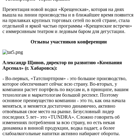
Презентация новой водки «Крещенская», которая на днях
вышла на линии производства и в ближайшее время появится
на прилавках крупных торговых сетей по всей стране, стала
отдельной и яркой частью программы «Крещенские встречи»
с иммерсивным театром и ледовым баром для дегустации.
Отзывы участников конференции
Александр Щинов, директор по развитию «Компания
Арсенал» (г. Хабаровск):
- Во-первых, «Татспиртпром» - это большое производство,
которое обеспечивает сейчас всю страну. Во-вторых, у
компании растет портфель по вкусам и, в принципе, вашим
технологам и маркетологам большой респект. Поэтому
основное преимущество компании - это то, как она начала
меняться, и меняется достаточно динамично, активно
отвоёвывая свое место на рынке. Безусловный лидер
последних 5 лет– это «TUNDRA». Сложно говорить об
изменениях потребления за всю страну, но есть некая
динамика в винной продукции, водка падает, а более
слабоалкогольные напитки активно набирают обороты.