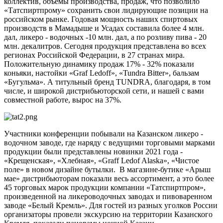
коллектив, объемы производства, продаж, что позволило
«Татспиртпрому» сохранить свои лидирующие позиции на
российском рынке. Годовая мощность наших cпиртовых
производств в Мамадыше и Усадах составила более 4 млн.
дал, ликеро - водочных -10 млн. дал, а по розливу пива - 20
млн. декалитров. Сегодня продукция представлена во всех
регионах Российской Федерации, в 27 странах мира.
Положительную динамику продаж 17% - 32% показали
коньяки, настойки «Graf Ledoff», «Tundra Bitter», бальзам
«Бугульма». А титульный бренд TUNDRA, благодаря, в том
числе, и широкой дистрибьюторской сети, и нашей с вами
совместной работе, вырос на 37%.
Участники конференции побывали на Казанском ликеро -
водочном заводе, где наряду с ведущими торговыми марками
продукции были представлены новинки 2021 года -
«Крещенская», «Хлебная», «Graff Ledof Alaska», «Чистое
поле» в новом дизайне бутылки. В магазине-бутике «Арыш
мае» дистрибьюторам показали весь ассортимент, а это более
45 торговых марок продукции компании «Татспиртпром»,
произведенной на ликероводочных заводах и пивоваренном
заводе «Белый Кремль». Для гостей из разных уголков России
организаторы провели экскурсию на территории Казанского