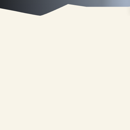
Миссия проекта
Больше всего ирбисов в России зафиксировано
в Республике Алтай, по последним данным там обитает
около 44−46 особей. Сегодня в мире осталось от 4000