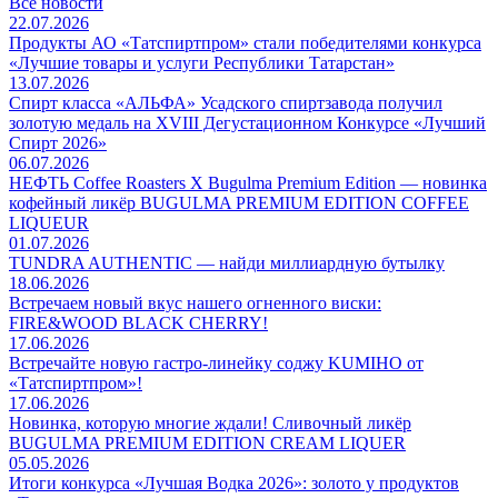
Все новости
22.07.2026
Продукты АО «Татспиртпром» стали победителями конкурса
«Лучшие товары и услуги Республики Татарстан»
13.07.2026
Спирт класса «АЛЬФА» Усадского спиртзавода получил
золотую медаль на XVIII Дегустационном Конкурсе «Лучший
Спирт 2026»
06.07.2026
НЕФТЬ Coffee Roasters Х Bugulma Premium Edition — новинка
кофейный ликёр BUGULMA PREMIUM EDITION COFFEE
LIQUEUR
01.07.2026
TUNDRA AUTHENTIC — найди миллиардную бутылку
18.06.2026
Встречаем новый вкус нашего огненного виски:
FIRE&WOOD BLACK CHERRY!
17.06.2026
Встречайте новую гастро-линейку соджу KUMIHO от
«Татспиртпром»!
17.06.2026
Новинка, которую многие ждали! Сливочный ликёр
BUGULMA PREMIUM EDITION CREAM LIQUER
05.05.2026
Итоги конкурса «Лучшая Водка 2026»: золото у продуктов