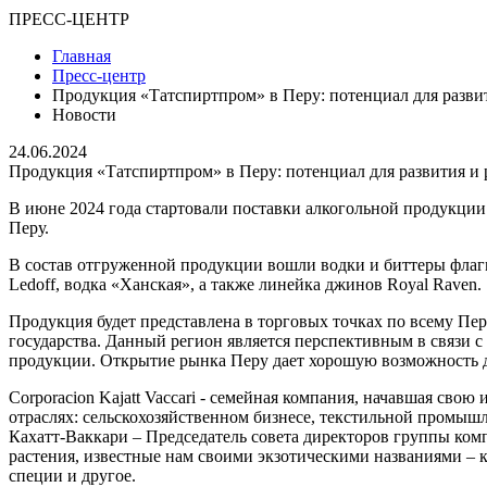
ПРЕСС-ЦЕНТР
Главная
Пресс-центр
Продукция «Татспиртпром» в Перу: потенциал для развит
Новости
24.06.2024
Продукция «Татспиртпром» в Перу: потенциал для развития и 
В июне 2024 года стартовали поставки алкогольной продукции А
Перу.
В состав отгруженной продукции вошли водки и биттеры флагм
Ledoff, водка «Ханская», а также линейка джинов Royal Raven.
Продукция будет представлена в торговых точках по всему Пе
государства. Данный регион является перспективным в связи с
продукции. Открытие рынка Перу дает хорошую возможность д
Corporacion Kajatt Vaccari - семейная компания, начавшая сво
отраслях: сельскохозяйственном бизнесе, текстильной промыш
Кахатт-Ваккари – Председатель совета директоров группы ком
растения, известные нам своими экзотическими названиями – к
специи и другое.