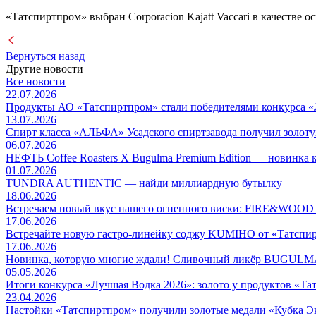
«Татспиртпром» выбран Corporacion Kajatt Vaccari в качестве 
Вернуться назад
Другие новости
Все новости
22.07.2026
Продукты АО «Татспиртпром» стали победителями конкурса «
13.07.2026
Спирт класса «АЛЬФА» Усадского спиртзавода получил золот
06.07.2026
НЕФТЬ Coffee Roasters Х Bugulma Premium Edition — но
01.07.2026
TUNDRA AUTHENTIC — найди миллиардную бутылку
18.06.2026
Встречаем новый вкус нашего огненного виски: FIRE&WO
17.06.2026
Встречайте новую гастро-линейку соджу KUMIHO от «Татспи
17.06.2026
Новинка, которую многие ждали! Сливочный ликёр BUG
05.05.2026
Итоги конкурса «Лучшая Водка 2026»: золото у продуктов «Т
23.04.2026
Настойки «Татспиртпром» получили золотые медали «Кубка Э