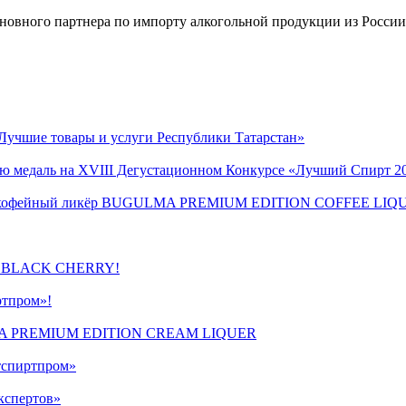
основного партнера по импорту алкогольной продукции из России
Лучшие товары и услуги Республики Татарстан»
ую медаль на XVIII Дегустационном Конкурсе «Лучший Спирт 2
винка кофейный ликёр BUGULMA PREMIUM EDITION COFFEE LI
OD BLACK CHERRY!
ртпром»!
ULMA PREMIUM EDITION CREAM LIQUER
атспиртпром»
кспертов»