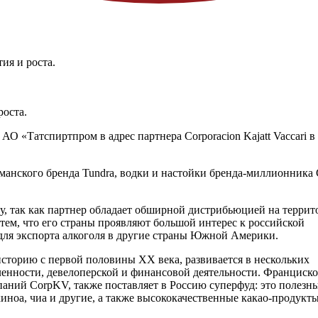
ия и роста.
роста.
О «Татспиртпром в адрес партнера Corporacion Kajatt Vaccari в
анского бренда Tundra, водки и настойки бренда-миллионника 
ру, так как партнер обладает обширной дистрибьюцией на терри
 тем, что его страны проявляют большой интерес к российской
ля экспорта алкоголя в другие страны Южной Америки.
ю историю с первой половины XX века, развивается в нескольких
ленности, девелоперской и финансовой деятельности. Франциско
паний CorpKV, также поставляет в Россию суперфуд: это полезн
иноа, чиа и другие, а также высококачественные какао-продукты