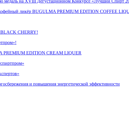
ую медаль на XVIII Дегустационном Конкурсе «Лучший Спирт 2
винка кофейный ликёр BUGULMA PREMIUM EDITION COFFEE LI
OD BLACK CHERRY!
ртпром»!
ULMA PREMIUM EDITION CREAM LIQUER
атспиртпром»
кспертов»
ергосбережения и повышения энергетической эффективности