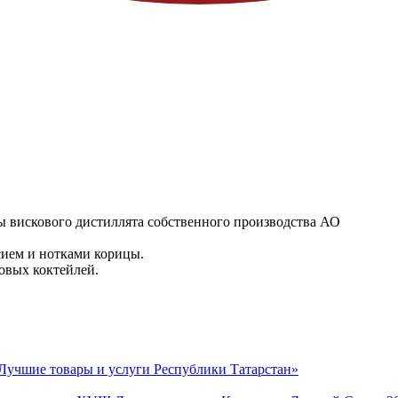
ы вискового дистиллята собственного производства АО
сием и нотками корицы.
совых коктейлей.
Лучшие товары и услуги Республики Татарстан»