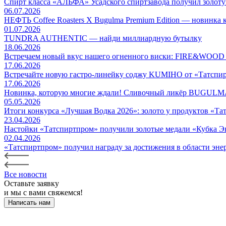
Спирт класса «АЛЬФА» Усадского спиртзавода получил золот
06.07.2026
НЕФТЬ Coffee Roasters Х Bugulma Premium Edition — но
01.07.2026
TUNDRA AUTHENTIC — найди миллиардную бутылку
18.06.2026
Встречаем новый вкус нашего огненного виски: FIRE&WO
17.06.2026
Встречайте новую гастро-линейку соджу KUMIHO от «Татспи
17.06.2026
Новинка, которую многие ждали! Сливочный ликёр BUG
05.05.2026
Итоги конкурса «Лучшая Водка 2026»: золото у продуктов «Т
23.04.2026
Настойки «Татспиртпром» получили золотые медали «Кубка Э
02.04.2026
«Татспиртпром» получил награду за достижения в области эн
Все новости
Оставьте заявку
и мы с вами свяжемся!
Написать нам