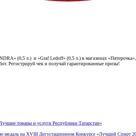
RA» (0,5 л.) и «Graf Ledoff» (0,5 л.) в магазинах «Пятерочка»,
бот. Регистрируй чек и получай гарантированные призы!
Лучшие товары и услуги Республики Татарстан»
ую медаль на XVIII Дегустационном Конкурсе «Лучший Спирт 2