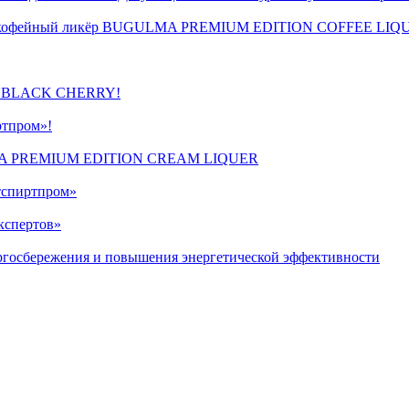
винка кофейный ликёр BUGULMA PREMIUM EDITION COFFEE LI
OD BLACK CHERRY!
ртпром»!
ULMA PREMIUM EDITION CREAM LIQUER
атспиртпром»
кспертов»
ергосбережения и повышения энергетической эффективности