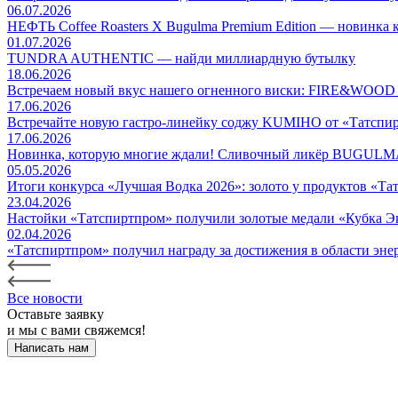
06.07.2026
НЕФТЬ Coffee Roasters Х Bugulma Premium Edition — но
01.07.2026
TUNDRA AUTHENTIC — найди миллиардную бутылку
18.06.2026
Встречаем новый вкус нашего огненного виски: FIRE&WO
17.06.2026
Встречайте новую гастро-линейку соджу KUMIHO от «Татспи
17.06.2026
Новинка, которую многие ждали! Сливочный ликёр BUG
05.05.2026
Итоги конкурса «Лучшая Водка 2026»: золото у продуктов «Т
23.04.2026
Настойки «Татспиртпром» получили золотые медали «Кубка Э
02.04.2026
«Татспиртпром» получил награду за достижения в области эн
Все новости
Оставьте заявку
и мы с вами свяжемся!
Написать нам