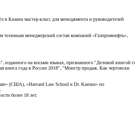
л в Казани мастер-класс для менеджмента и руководителей
м техникам менеджерский состав компаний «Газпромнефть»,
", изданного на восьми языках, признанного "Деловой книгой г
я книга года в России 2018", "Монстр продаж. Как чертовски
te» (США), «Harvard Law School и Dr. Karrass» по
.
сти более 18 лет.