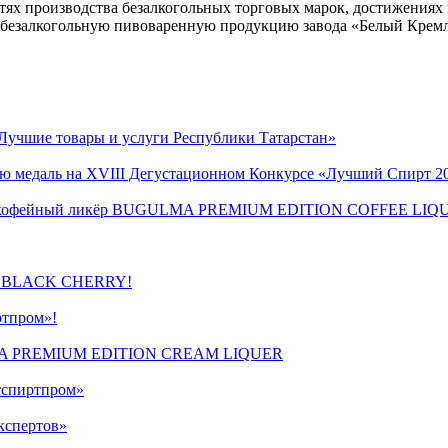
стях производства безалкогольных торговых марок, достижениях
 безалкогольную пивоваренную продукцию завода «Белый Кремл
Лучшие товары и услуги Республики Татарстан»
ую медаль на XVIII Дегустационном Конкурсе «Лучший Спирт 2
винка кофейный ликёр BUGULMA PREMIUM EDITION COFFEE LI
OD BLACK CHERRY!
ртпром»!
ULMA PREMIUM EDITION CREAM LIQUER
атспиртпром»
кспертов»