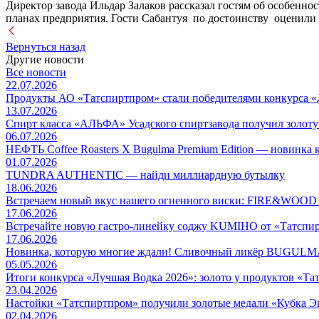
Директор завода Ильдар Залаков рассказал гостям об особенно
планах предприятия. Гости Сабантуя по достоинству оценили
Вернуться назад
Другие новости
Все новости
22.07.2026
Продукты АО «Татспиртпром» стали победителями конкурса «
13.07.2026
Спирт класса «АЛЬФА» Усадского спиртзавода получил золот
06.07.2026
НЕФТЬ Coffee Roasters Х Bugulma Premium Edition — но
01.07.2026
TUNDRA AUTHENTIC — найди миллиардную бутылку
18.06.2026
Встречаем новый вкус нашего огненного виски: FIRE&WO
17.06.2026
Встречайте новую гастро-линейку соджу KUMIHO от «Татспи
17.06.2026
Новинка, которую многие ждали! Сливочный ликёр BUG
05.05.2026
Итоги конкурса «Лучшая Водка 2026»: золото у продуктов «Т
23.04.2026
Настойки «Татспиртпром» получили золотые медали «Кубка Э
02.04.2026