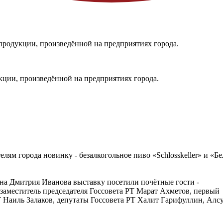
 продукции, произведённой на предприятиях города.
кции, произведённой на предприятиях города.
ям города новинку - безалкогольное пиво «Schlosskeller» и «Б
а Дмитрия Иванова выставку посетили почётные гости -
 заместитель председателя Госсовета РТ Марат Ахметов, первый
Т Наиль Залаков, депутаты Госсовета РТ Халит Гарифуллин, Алс