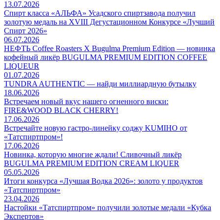
13.07.2026
Спирт класса «АЛЬФА» Усадского спиртзавода получил
золотую медаль на XVIII Дегустационном Конкурсе «Лучший
Спирт 2026»
06.07.2026
НЕФТЬ Coffee Roasters Х Bugulma Premium Edition — новинка
кофейный ликёр BUGULMA PREMIUM EDITION COFFEE
LIQUEUR
01.07.2026
TUNDRA AUTHENTIC — найди миллиардную бутылку
18.06.2026
Встречаем новый вкус нашего огненного виски:
FIRE&WOOD BLACK CHERRY!
17.06.2026
Встречайте новую гастро-линейку соджу KUMIHO от
«Татспиртпром»!
17.06.2026
Новинка, которую многие ждали! Сливочный ликёр
BUGULMA PREMIUM EDITION CREAM LIQUER
05.05.2026
Итоги конкурса «Лучшая Водка 2026»: золото у продуктов
«Татспиртпром»
23.04.2026
Настойки «Татспиртпром» получили золотые медали «Кубка
Экспертов»