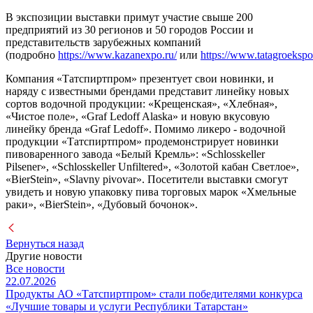
В экспозиции выставки примут участие свыше 200
предприятий из 30 регионов и 50 городов России и
представительств зарубежных компаний
(подробно
https://www.kazanexpo.ru/
или
https://www.tatagroekspo
Компания «Татспиртпром» презентует свои новинки, и
наряду с известными брендами представит линейку новых
сортов водочной продукции: «Крещенская», «Хлебная»,
«Чистое поле», «Graf Ledoff Alaska» и новую вкусовую
линейку бренда «Graf Ledoff». Помимо ликеро - водочной
продукции «Татспиртпром» продемонстрирует новинки
пивоваренного завода «Белый Кремль»: «Schlosskeller
Pilsener», «Schlosskeller Unfiltered», «Золотой кабан Светлое»,
«BierStein», «Slavny pivovar». Посетители выставки смогут
увидеть и новую упаковку пива торговых марок «Хмельные
раки», «BierStein», «Дубовый бочонок».
Вернуться назад
Другие новости
Все новости
22.07.2026
Продукты АО «Татспиртпром» стали победителями конкурса
«Лучшие товары и услуги Республики Татарстан»