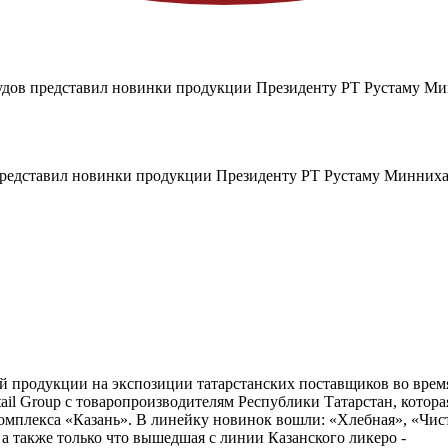
дов представил новинки продукции Президенту РТ Рустаму Мин
редставил новинки продукции Президенту РТ Рустаму Миннихан
й продукции на экспозиции татарстанских поставщиков во врем
l Group с товаропроизводителям Республики Татарстан, котора
омплекса «Казань». В линейку новинок вошли: «Хлебная», «Чис
, а также только что вышедшая с линии Казанского ликеро -