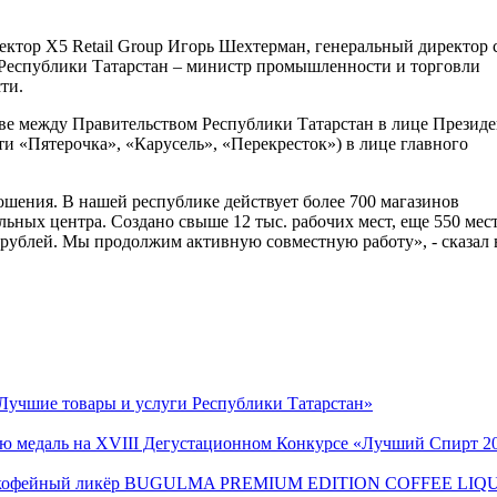
ктор X5 Retail Group Игорь Шехтерман, генеральный директор 
 Республики Татарстан – министр промышленности и торговли
ти.
ве между Правительством Республики Татарстан в лице Президе
ти «Пятерочка», «Карусель», «Перекресток») в лице главного
шения. В нашей республике действует более 700 магазинов
ьных центра. Создано свыше 12 тыс. рабочих мест, еще 550 мес
рублей. Мы продолжим активную совместную работу», - сказал 
Лучшие товары и услуги Республики Татарстан»
ую медаль на XVIII Дегустационном Конкурсе «Лучший Спирт 2
винка кофейный ликёр BUGULMA PREMIUM EDITION COFFEE LI