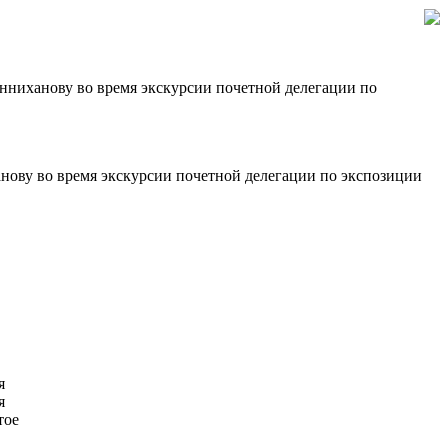
ниханову во время экскурсии почетной делегации по
ову во время экскурсии почетной делегации по экспозиции
я
я
тое