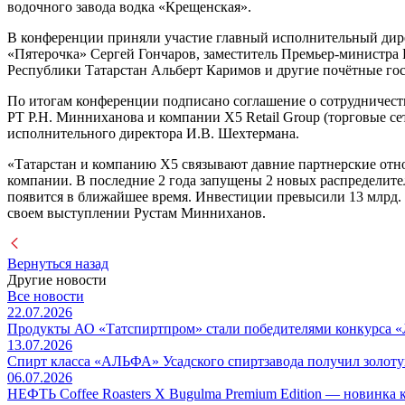
водочного завода водка «Крещенская».
В конференции приняли участие главный исполнительный дире
«Пятерочка» Сергей Гончаров, заместитель Премьер-министра
Республики Татарстан Альберт Каримов и другие почётные гос
По итогам конференции подписано соглашение о сотрудничест
РТ Р.Н. Минниханова и компании X5 Retail Group (торговые се
исполнительного директора И.В. Шехтермана.
«Татарстан и компанию Х5 связывают давние партнерские отно
компании. В последние 2 года запущены 2 новых распределител
появится в ближайшее время. Инвестиции превысили 13 млрд. 
своем выступлении Рустам Минниханов.
Вернуться назад
Другие новости
Все новости
22.07.2026
Продукты АО «Татспиртпром» стали победителями конкурса «
13.07.2026
Спирт класса «АЛЬФА» Усадского спиртзавода получил золот
06.07.2026
НЕФТЬ Coffee Roasters Х Bugulma Premium Edition — но