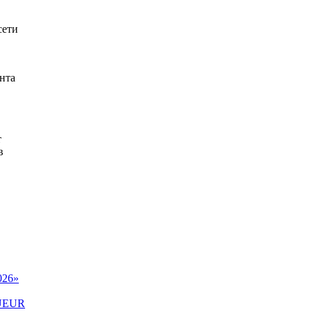
сети
нта
т
в
026»
QUEUR