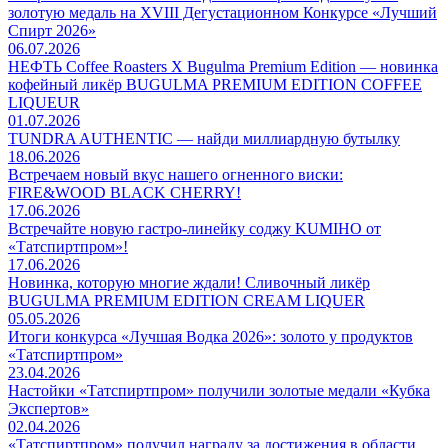
золотую медаль на XVIII Дегустационном Конкурсе «Лучший
Спирт 2026»
06.07.2026
НЕФТЬ Coffee Roasters Х Bugulma Premium Edition — новинка
кофейный ликёр BUGULMA PREMIUM EDITION COFFEE
LIQUEUR
01.07.2026
TUNDRA AUTHENTIC — найди миллиардную бутылку
18.06.2026
Встречаем новый вкус нашего огненного виски:
FIRE&WOOD BLACK CHERRY!
17.06.2026
Встречайте новую гастро-линейку соджу KUMIHO от
«Татспиртпром»!
17.06.2026
Новинка, которую многие ждали! Сливочный ликёр
BUGULMA PREMIUM EDITION CREAM LIQUER
05.05.2026
Итоги конкурса «Лучшая Водка 2026»: золото у продуктов
«Татспиртпром»
23.04.2026
Настойки «Татспиртпром» получили золотые медали «Кубка
Экспертов»
02.04.2026
«Татспиртпром» получил награду за достижения в области