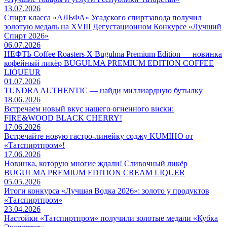
13.07.2026
Спирт класса «АЛЬФА» Усадского спиртзавода получил
золотую медаль на XVIII Дегустационном Конкурсе «Лучший
Спирт 2026»
06.07.2026
НЕФТЬ Coffee Roasters Х Bugulma Premium Edition — новинка
кофейный ликёр BUGULMA PREMIUM EDITION COFFEE
LIQUEUR
01.07.2026
TUNDRA AUTHENTIC — найди миллиардную бутылку
18.06.2026
Встречаем новый вкус нашего огненного виски:
FIRE&WOOD BLACK CHERRY!
17.06.2026
Встречайте новую гастро-линейку соджу KUMIHO от
«Татспиртпром»!
17.06.2026
Новинка, которую многие ждали! Сливочный ликёр
BUGULMA PREMIUM EDITION CREAM LIQUER
05.05.2026
Итоги конкурса «Лучшая Водка 2026»: золото у продуктов
«Татспиртпром»
23.04.2026
Настойки «Татспиртпром» получили золотые медали «Кубка