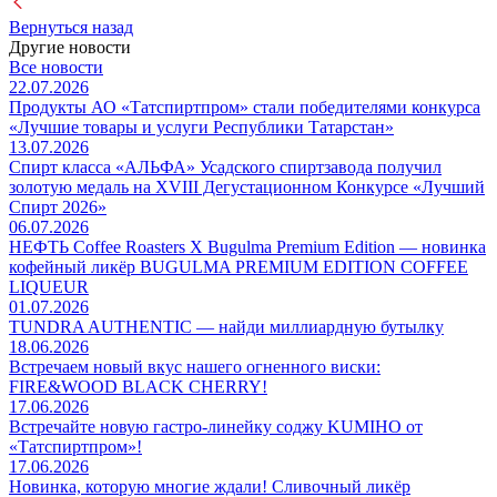
Вернуться назад
Другие новости
Все новости
22.07.2026
Продукты АО «Татспиртпром» стали победителями конкурса
«Лучшие товары и услуги Республики Татарстан»
13.07.2026
Спирт класса «АЛЬФА» Усадского спиртзавода получил
золотую медаль на XVIII Дегустационном Конкурсе «Лучший
Спирт 2026»
06.07.2026
НЕФТЬ Coffee Roasters Х Bugulma Premium Edition — новинка
кофейный ликёр BUGULMA PREMIUM EDITION COFFEE
LIQUEUR
01.07.2026
TUNDRA AUTHENTIC — найди миллиардную бутылку
18.06.2026
Встречаем новый вкус нашего огненного виски:
FIRE&WOOD BLACK CHERRY!
17.06.2026
Встречайте новую гастро-линейку соджу KUMIHO от
«Татспиртпром»!
17.06.2026
Новинка, которую многие ждали! Сливочный ликёр