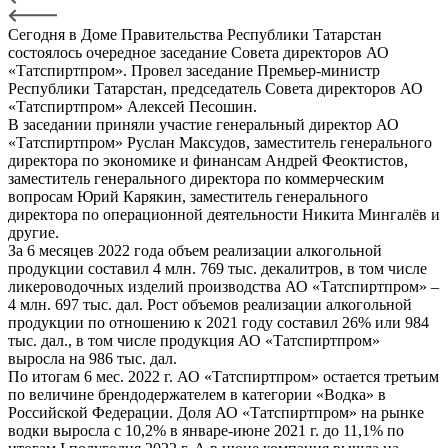
Сегодня в Доме Правительства Республики Татарстан
состоялось очередное заседание Совета директоров АО
«Татспиртпром». Провел заседание Премьер-министр
Республики Татарстан, председатель Совета директоров АО
«Татспиртпром» Алексей Песошин.
В заседании приняли участие генеральный директор АО
«Татспиртпром» Руслан Максудов, заместитель генерального
директора по экономике и финансам Андрей Феоктистов,
заместитель генерального директора по коммерческим
вопросам Юрий Карякин, заместитель генерального
директора по операционной деятельности Никита Мингалёв и
другие.
За 6 месяцев 2022 года объем реализации алкогольной
продукции составил 4 млн. 769 тыс. декалитров, в том числе
ликероводочных изделий производства АО «Татспиртпром» –
4 млн. 697 тыс. дал. Рост объемов реализации алкогольной
продукции по отношению к 2021 году составил 26% или 984
тыс. дал., в том числе продукция АО «Татспиртпром»
выросла на 986 тыс. дал.
По итогам 6 мес. 2022 г. АО «Татспиртпром» остается третьим
по величине брендодержателем в категории «Водка» в
Российской Федерации. Доля АО «Татспиртпром» на рынке
водки выросла с 10,2% в январе-июне 2021 г. до 11,1% по