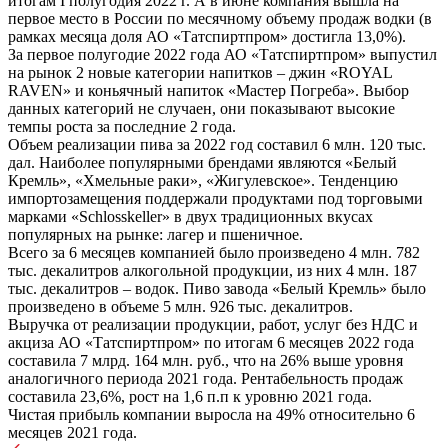
итогам I полугодия 2022 г. А в июне компания вышла на
первое место в России по месячному объему продаж водки (в
рамках месяца доля АО «Татспиртпром» достигла 13,0%).
За первое полугодие 2022 года АО «Татспиртпром» выпустил
на рынок 2 новые категории напитков – джин «ROYAL
RAVEN» и коньячный напиток «Мастер Погреба». Выбор
данных категорий не случаен, они показывают высокие
темпы роста за последние 2 года.
Объем реализации пива за 2022 год составил 6 млн. 120 тыс.
дал. Наиболее популярными брендами являются «Белый
Кремль», «Хмельные раки», «Жигулевское». Тенденцию
импортозамещения поддержали продуктами под торговыми
марками «Schlosskeller» в двух традиционных вкусах
популярных на рынке: лагер и пшеничное.
Всего за 6 месяцев компанией было произведено 4 млн. 782
тыс. декалитров алкогольной продукции, из них 4 млн. 187
тыс. декалитров – водок. Пиво завода «Белый Кремль» было
произведено в объеме 5 млн. 926 тыс. декалитров.
Выручка от реализации продукции, работ, услуг без НДС и
акциза АО «Татспиртпром» по итогам 6 месяцев 2022 года
составила 7 млрд. 164 млн. руб., что на 26% выше уровня
аналогичного периода 2021 года. Рентабельность продаж
составила 23,6%, рост на 1,6 п.п к уровню 2021 года.
Чистая прибыль компании выросла на 49% относительно 6
месяцев 2021 года.