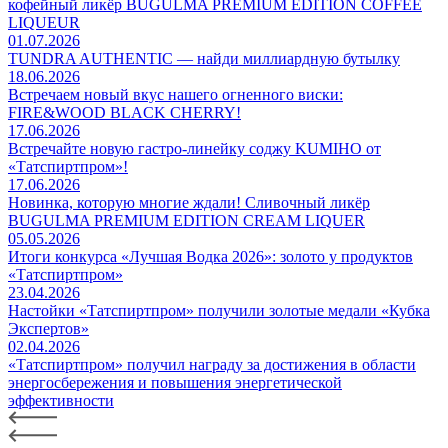
кофейный ликёр BUGULMA PREMIUM EDITION COFFEE
LIQUEUR
01.07.2026
TUNDRA AUTHENTIC — найди миллиардную бутылку
18.06.2026
Встречаем новый вкус нашего огненного виски:
FIRE&WOOD BLACK CHERRY!
17.06.2026
Встречайте новую гастро-линейку соджу KUMIHO от
«Татспиртпром»!
17.06.2026
Новинка, которую многие ждали! Сливочный ликёр
BUGULMA PREMIUM EDITION CREAM LIQUER
05.05.2026
Итоги конкурса «Лучшая Водка 2026»: золото у продуктов
«Татспиртпром»
23.04.2026
Настойки «Татспиртпром» получили золотые медали «Кубка
Экспертов»
02.04.2026
«Татспиртпром» получил награду за достижения в области
энергосбережения и повышения энергетической
эффективности