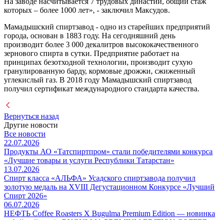
На заводе насчитывается 7 трудовых династий, общий стаж
которых – более 1000 лет», - заключил Максудов.
Мамадышский спиртзавод - одно из старейших предприятий
города, основан в 1883 году. На сегодняшний день
производит более 3 000 декалитров высококачественного
зернового спирта в сутки. Предприятие работает на
принципах безотходной технологии, производит сухую
гранулированную барду, кормовые дрожжи, сжиженный
углекислый газ. В 2018 году Мамадышский спиртзавод
получил сертификат международного стандарта качества.
Вернуться назад
Другие новости
Все новости
22.07.2026
Продукты АО «Татспиртпром» стали победителями конкурса
«Лучшие товары и услуги Республики Татарстан»
13.07.2026
Спирт класса «АЛЬФА» Усадского спиртзавода получил
золотую медаль на XVIII Дегустационном Конкурсе «Лучший
Спирт 2026»
06.07.2026
НЕФТЬ Coffee Roasters Х Bugulma Premium Edition — новинка