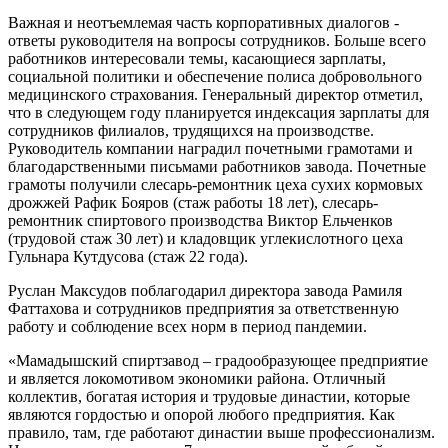
Важная и неотъемлемая часть корпоративных диалогов -
ответы руководителя на вопросы сотрудников. Больше всего
работников интересовали темы, касающиеся зарплаты,
социальной политики и обеспечение полиса добровольного
медицинского страхования. Генеральный директор отметил,
что в следующем году планируется индексация зарплаты для
сотрудников филиалов, трудящихся на производстве.
Руководитель компании наградил почетными грамотами и
благодарственными письмами работников завода. Почетные
грамоты получили слесарь-ремонтник цеха сухих кормовых
дрожжей Рафик Бояров (стаж работы 18 лет), слесарь-
ремонтник спиртового производства Виктор Ельченков
(трудовой стаж 30 лет) и кладовщик углекислотного цеха
Гульнара Кутдусова (стаж 22 года).
Руслан Максудов поблагодарил директора завода Рамиля
Фаттахова и сотрудников предприятия за ответственную
работу и соблюдение всех норм в период пандемии.
«Мамадышский спиртзавод – градообразующее предприятие
и является локомотивом экономики района. Отличный
коллектив, богатая история и трудовые династии, которые
являются гордостью и опорой любого предприятия. Как
правило, там, где работают династии выше профессионализм.