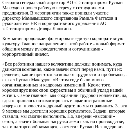
Сегодня генеральный директор АО «Татспиртпром» Руслан
Максудов провел рабочую встречу с сотрудниками
предприятия. В мероприятии также приняли участие
директор Мамадышского спиртзавода Рамиль Фаттахов и
руководитель HR и корпоративного управления АО
«Татспиртпром» Диляра Лашкина.
Компания продолжает формировать единую корпоративную
культуру. Главное направление в этой работе - новый формат
общения между руководителями и сотрудниками -
корпоративный диалог.
«Все работники нашего коллектива должны понимать, куда
движется компания, какие задачи стоят перед нами, пути их
решения, какие при этом возникают трудности и проблемы», -
сказал Руслан Максудов. «В этом году было много
организационных и кадровых изменений. Кроме того,
короновирус внес свои коррективы в обычный уклад нашей
жизни. Самое главное - мы сохранили трудовой коллектив, да,
где-то пришлось оптимизировать и административные
издержки, провести кадровый аудит, но мы справились. За эти
9 месяцев мы достигли хороших результатов. Задачи, которые
ставили, мы смогли выполнить. Но, впереди «высокий»
сезон, а значит большая нагрузка лежит как на производстве,
так и на торговой команде», - отметил Руслан Искандерович.