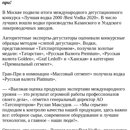
при!
В Москве подвели итоги международного дегустационного
конкурса «Лучшая водка 2000 /Best Vodka 2020». В число
лучших вошли водки производства Казанского и Усадского
ликероводочных заводов.
Авторитетные эксперты-дегустаторы оценивали конкурсные
образцы методом «слепой дегустации». Водки,
представленные «Татспиртпромом», получили золотые
медали: «Татарстан», «Русская Валюта Premium», «Русская
валюта Golden», «Graf Ledoff» и «Ханская» в категории
«Премиальный сегмент».
Гран-При в номинации «Массовый сегмент» получила водка
«Русская валюта Platinum».
— «Высокая оценка продукции экспертами международного
уровня — это результат огромной работы профессионалов
своего дела», - отметил генеральный директор АО
«Татспиртпром» Руслан Максудов. — «Мы серьезно
подходим к контролю качества нашей продукции, здесь важно
все: отборное сырье, современное оборудование и лучшие
технологии, а главное – наши люди!».