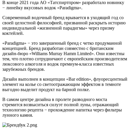
В конце 2021 года АО «Татспиртпром» разработало новинку
− линейку вкусовых водок «Paradigma».
Современный водочный бренд врывается в уходящий год со
своей целостной философией, призванной раскрыть историю
индивидуальной «жизненной парадигмы» через призму
коктейлей.
«Paradigma» − это завершенный бренд с четко продуманной
концепцией. Бренд разработан совместно с британским
дизайн-бюро «Williams Murray Hamm Limited». Они известны
тем, что плотно сотрудничают с европейским производителем
люксового алкоголя и водок премиум-класса известных
зарубежных брендов.
Дизайн выполнен в концепции «Bar edition», флуоресцентный
элемент на колье со светоотражающим эффектом в темноте
выгодно выделит продукт на барной полке.
В самом центре дизайна в пролете разводного моста
стремится возвыситься силуэт полной луны, отражающий
технологию рецепта − прохождение напитка через фильтры
лунного камня.