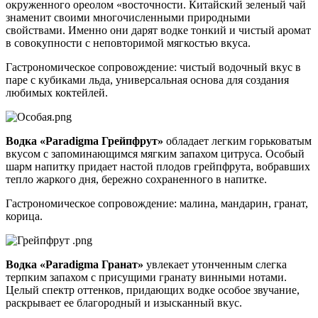
окруженного ореолом «восточности. Китайский зеленый чай
знаменит своими многочисленными природными
свойствами. Именно они дарят водке тонкий и чистый аромат
в совокупности с неповторимой мягкостью вкуса.
Гастрономическое сопровождение: чистый водочный вкус в
паре с кубиками льда, универсальная основа для создания
любимых коктейлей.
Водка «Paradigma Грейпфрут»
обладает легким горьковатым
вкусом с запоминающимся мягким запахом цитруса. Особый
шарм напитку придает настой плодов грейпфрута, вобравших
тепло жаркого дня, бережно сохраненного в напитке.
Гастрономическое сопровождение: малина, мандарин, гранат,
корица.
Водка «Paradigma Гранат»
увлекает утонченным слегка
терпким запахом с присущими гранату винными нотами.
Целый спектр оттенков, придающих водке особое звучание,
раскрывает ее благородный и изысканный вкус.