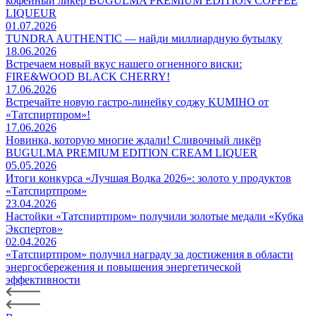
кофейный ликёр BUGULMA PREMIUM EDITION COFFEE
LIQUEUR
01.07.2026
TUNDRA AUTHENTIC — найди миллиардную бутылку
18.06.2026
Встречаем новый вкус нашего огненного виски:
FIRE&WOOD BLACK CHERRY!
17.06.2026
Встречайте новую гастро-линейку соджу KUMIHO от
«Татспиртпром»!
17.06.2026
Новинка, которую многие ждали! Сливочный ликёр
BUGULMA PREMIUM EDITION CREAM LIQUER
05.05.2026
Итоги конкурса «Лучшая Водка 2026»: золото у продуктов
«Татспиртпром»
23.04.2026
Настойки «Татспиртпром» получили золотые медали «Кубка
Экспертов»
02.04.2026
«Татспиртпром» получил награду за достижения в области
энергосбережения и повышения энергетической
эффективности