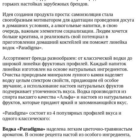
горьких настойках зарубежных брендов.
Идея создания продукта проста: самоизоляция стала
своеобразным мотиватором для адаптации проведения досуга
в домашних условиях, а алкогольные напитки, в свою
очередь, важным элементом социализации. Людям хочется
больше креатива, и реализовать свой потенциал в
приготовлении домашний коктейлей им поможет линейка
водок «Paradigma».
Ассортимент бренда разнообразен: от классической водки до
широкой линейки фруктовых профилей. Каждый напиток
линейки изготовлен на основе натуральных ингредиентов.
Очистка природным минералом лунного камня наделяет
водку целым спектром свойств, придающим ей особое
звучание, а использование настоев натуральных фруктов
подчеркивает утонченность вкуса. Водка производится из
спирта высшего качества «Альфа» и настоев из натуральных
фруктов, которые придают яркий и запоминающийся вкус.
«Paradigma» состоит из 4 популярных профилей вкуса и
одного классического:
Водка «Paradigma»
наделена легким цветочно-травянистым
ароматом. В основе рецепта настой из особого ингредиента,