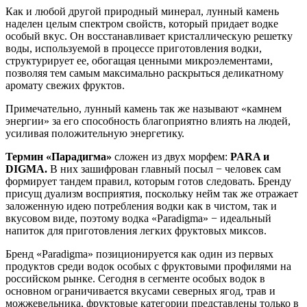
Как и любой другой природный минерал, лунный камень
наделен целым спектром свойств, который придает водке
особый вкус. Он восстанавливает кристаллическую решетку
воды, используемой в процессе приготовления водки,
структурирует ее, обогащая ценными микроэлементами,
позволяя тем самым максимально раскрыться деликатному
аромату свежих фруктов.
Примечательно, лунный камень так же называют «камнем
энергии» за его способность благоприятно влиять на людей,
усиливая положительную энергетику.
Термин «Парадигма»
сложен из двух морфем:
PARA и
DIGMA.
В них зашифрован главный посыл − человек сам
формирует тандем правил, которым готов следовать. Бренду
присущ дуализм восприятия, поскольку нейм так же отражает
заложенную идею потребления водки как в чистом, так и
вкусовом виде, поэтому водка «Paradigma» − идеальный
напиток для приготовления легких фруктовых миксов.
Бренд «Paradigma» позиционируется как один из первых
продуктов среди водок особых с фруктовыми профилями на
российском рынке. Сегодня в сегменте особых водок в
основном ограничивается вкусами северных ягод, трав и
можжевельника, фруктовые категории представлены только в