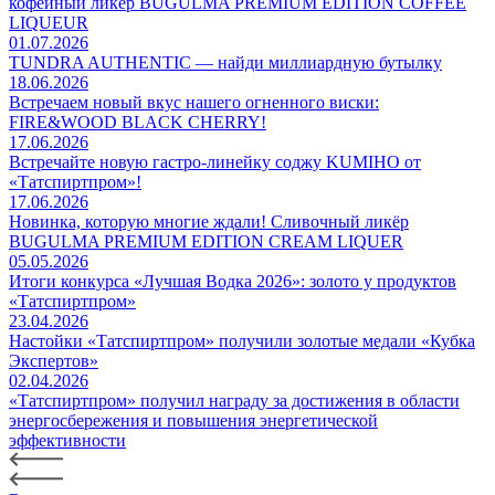
кофейный ликёр BUGULMA PREMIUM EDITION COFFEE
LIQUEUR
01.07.2026
TUNDRA AUTHENTIC — найди миллиардную бутылку
18.06.2026
Встречаем новый вкус нашего огненного виски:
FIRE&WOOD BLACK CHERRY!
17.06.2026
Встречайте новую гастро-линейку соджу KUMIHO от
«Татспиртпром»!
17.06.2026
Новинка, которую многие ждали! Сливочный ликёр
BUGULMA PREMIUM EDITION CREAM LIQUER
05.05.2026
Итоги конкурса «Лучшая Водка 2026»: золото у продуктов
«Татспиртпром»
23.04.2026
Настойки «Татспиртпром» получили золотые медали «Кубка
Экспертов»
02.04.2026
«Татспиртпром» получил награду за достижения в области
энергосбережения и повышения энергетической
эффективности