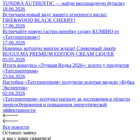
TUNDRA AUTHENTIC — найди миллиардную бутылку
18.06.2026
Встречаем новый вкус нашего огненного виски:
FIRE&WOOD BLACK CHERRY!
17.06.2026
Встречайте новую гастро-линейку соджу KUMIHO от
«Татспиртпром»!
17.06.2026
Новинка, которую многие ждали! Сливочный ликёр
BUGULMA PREMIUM EDITION CREAM LIQUER
05.05.2026
Итоги конкурса «Лучшая Водка 2026»: золото у продуктов
«Татспиртпром»
23.04.2026
Настойки «Татспиртпром» получили золотые медали «Кубка
Экспертов»
02.04.2026
«Татспиртпром» получил награду за достижения в области
энергосбережения и повышения энергетической
эффективности
Все новости
Оставьте заявку
и мы с вами свяжемся!