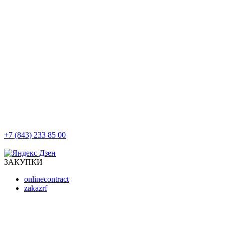
+7 (843) 233 85 00
г. Казань, ул. Баумана, д 44/8
ЗАКУПКИ
onlinecontract
zakazrf