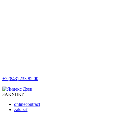
+7 (843) 233 85 00
г. Казань, ул. Баумана, д 44/8
ЗАКУПКИ
onlinecontract
zakazrf