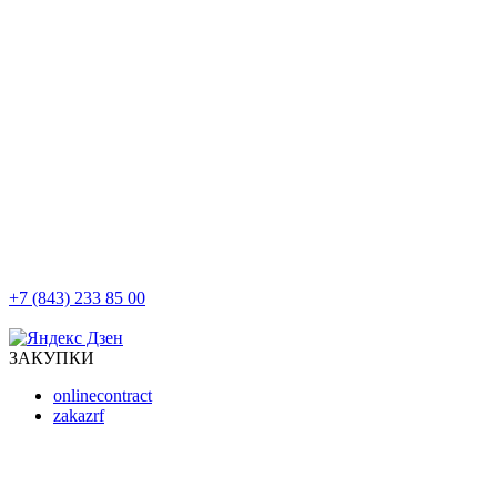
+7 (843) 233 85 00
г. Казань, ул. Баумана, д 44/8
ЗАКУПКИ
onlinecontract
zakazrf